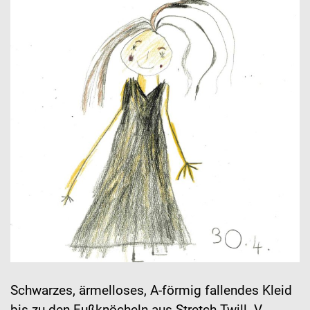
Schwarzes, ärmelloses, A-förmig fallendes Kleid
bis zu den Fußknöcheln aus Stretch-Twill. V-